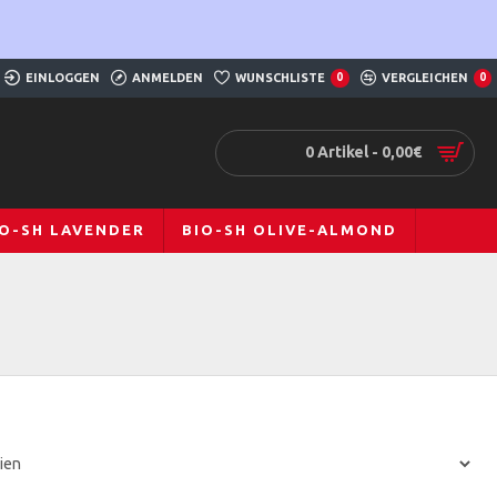
EINLOGGEN
ANMELDEN
WUNSCHLISTE
0
VERGLEICHEN
0
0 Artikel - 0,00€
IO-SH LAVENDER
BIO-SH OLIVE-ALMOND