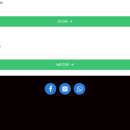
en
SUCHE
n
WEITER